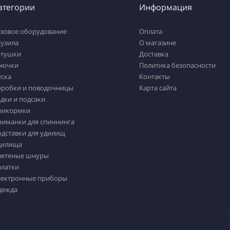
атегории
Информация
азовое оборудование
Оплата
рузила
О магазине
атушки
Доставка
рючки
Политика безопасности
еска
Контакты
оробки и поводочницы
Карта сайта
дки и подсаки
рикормки
риманки для спиннинга
одставки для удилищ
дилища
летеные шнуры
алатки
лектронные приборы
дежда