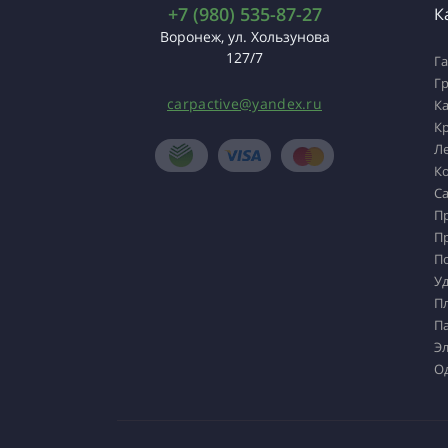
+7 (980) 535-87-27
К
Воронеж, ул. Хользунова
127/7
Г
Г
carpactive@yandex.ru
К
К
Л
К
Са
П
П
П
У
П
П
Э
О