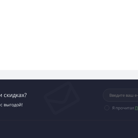
и скидках?
с выгодой!
Я прочитал
П